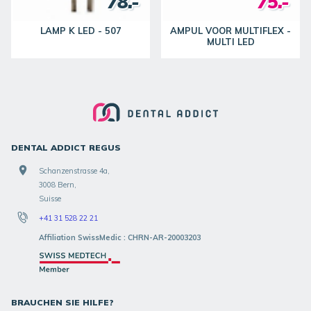
78.-
75.-
LAMP K LED - 507
AMPUL VOOR MULTIFLEX -
MULTI LED
DENTAL ADDICT REGUS
Schanzenstrasse 4a,
3008 Bern,
Suisse
+41 31 528 22 21
Affiliation SwissMedic : CHRN-AR-20003203
BRAUCHEN SIE HILFE?