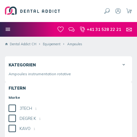
+41 31 528 22 21
Dental Addict CH
Equipement
Ampoules
KATEGORIEN
Ampoules instrumentation rotative
FILTERN
Marke
3TECH
1
DEGRE K
1
KAVO
1