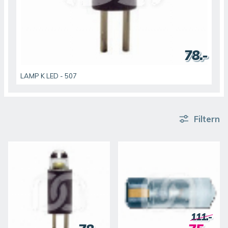
78.-
LAMP K LED - 507
Filtern
111.-