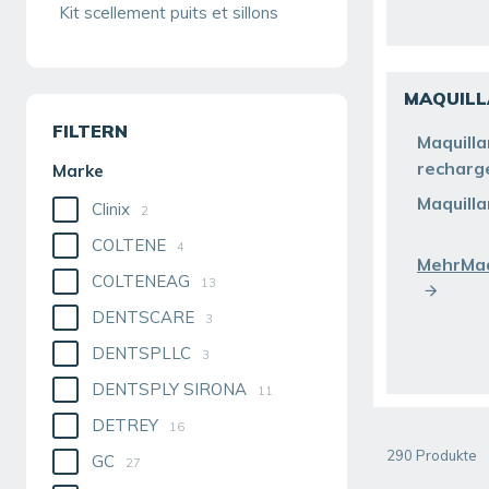
Kit scellement puits et sillons
MAQUILL
FILTERN
Maquill
recharg
Marke
Maquilla
Clinix
2
COLTENE
4
MehrMaq
COLTENEAG
13
DENTSCARE
3
DENTSPLLC
3
DENTSPLY SIRONA
11
DETREY
16
290
Produkte
GC
27