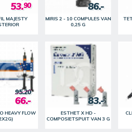
53.
86.-
90
IL MAJESTY
MIRIS 2 - 10 COMPULES VAN
TET
STERIOR
0,25 G
95.20
66.-
83.-
O HEAVY FLOW
ESTHET X HD -
CL
2X2G)
COMPOSIETSPUIT VAN 3 G