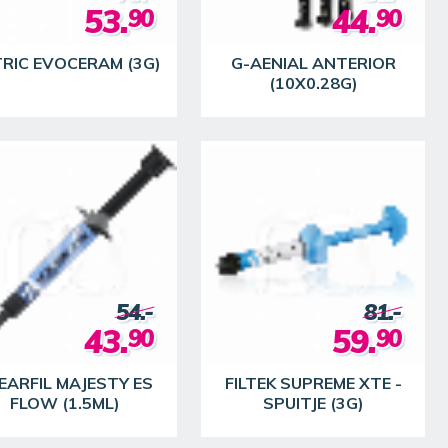
53.
44.
90
90
RIC EVOCERAM (3G)
G-AENIAL ANTERIOR
(10X0.28G)
54.-
81.-
43.
59.
90
90
EARFIL MAJESTY ES
FILTEK SUPREME XTE -
FLOW (1.5ML)
SPUITJE (3G)