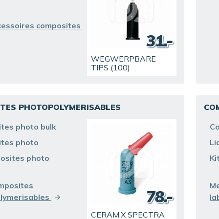
essoires composites
31.-
WEGWERPBARE
TIPS (100)
TES PHOTOPOLYMERISABLES
CO
ENTDECKEN SIE
tes photo bulk
Co
tes photo
Li
posites photo
Ki
mposites
Me
78.-
lymerisables
la
CERAM.X SPECTRA