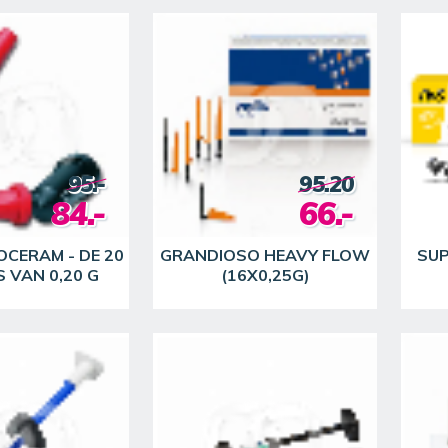
95.-
95.20
84.-
66.-
OCERAM - DE 20
GRANDIOSO HEAVY FLOW
SUP
S VAN 0,20 G
(16X0,25G)