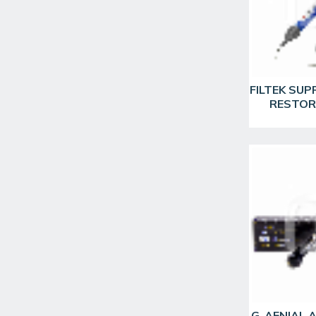
ULTRADENT
19
VOCO
75
FILTEK SU
RESTOR
G-AENIAL 