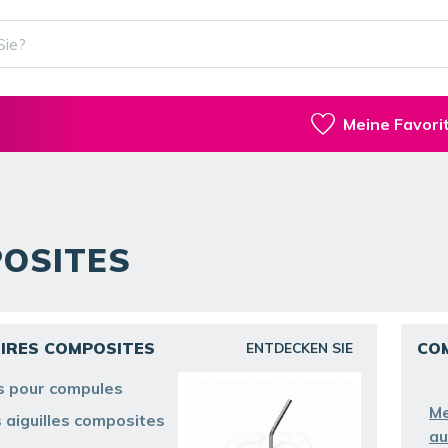
Meine Favori
OSITES
IRES COMPOSITES
CO
ENTDECKEN SIE
s pour compules
M
aiguilles composites
au