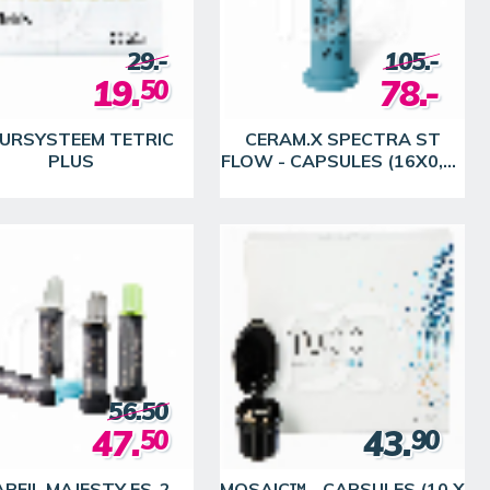
29.-
105.-
19.
78.-
50
EURSYSTEEM TETRIC
CERAM.X SPECTRA ST
PLUS
FLOW - CAPSULES (16X0,25
G)
56.50
47.
43.
50
90
RFIL MAJESTY ES-2 -
MOSAIC™ - CAPSULES (10 X