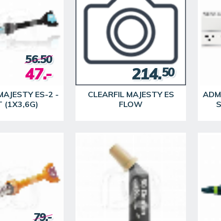
56.50
47.-
214.
50
MAJESTY ES-2 -
CLEARFIL MAJESTY ES
ADMI
 (1X3,6G)
FLOW
S
79.-