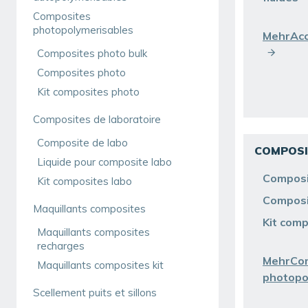
Composites
photopolymerisables
MehrAcc
Composites photo bulk
Composites photo
Kit composites photo
Composites de laboratoire
Composite de labo
COMPOSI
Liquide pour composite labo
Composi
Kit composites labo
Composi
Maquillants composites
Kit com
Maquillants composites
recharges
MehrCo
Maquillants composites kit
photopo
Scellement puits et sillons