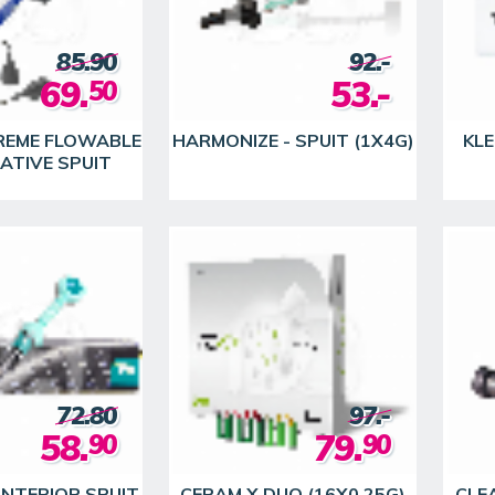
85.90
92.-
69.
53.-
50
PREME FLOWABLE
HARMONIZE - SPUIT (1X4G)
KL
ATIVE SPUIT
72.80
97.-
58.
79.
90
90
ANTERIOR SPUIT
CERAM.X DUO (16X0.25G)
CLEA