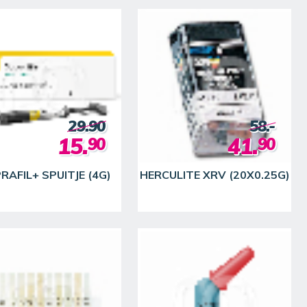
29.90
58.-
15.
41.
90
90
RAFIL+ SPUITJE (4G)
HERCULITE XRV (20X0.25G)