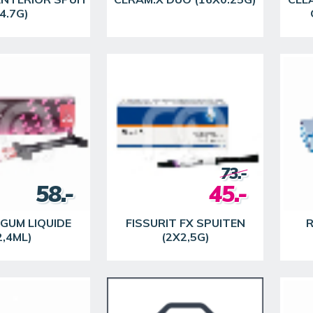
(4.7G)
73.-
58.-
45.-
GUM LIQUIDE
FISSURIT FX SPUITEN
R
2,4ML)
(2X2,5G)