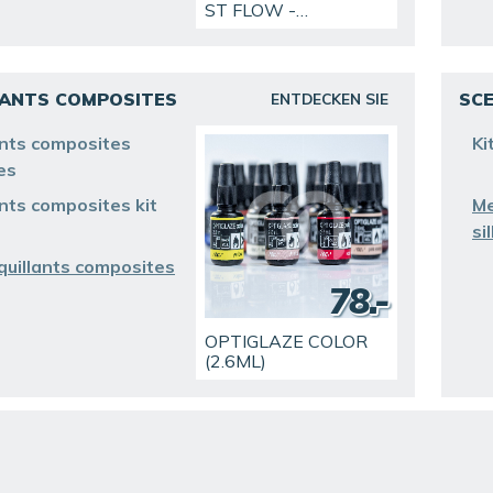
ST FLOW -
CAPSULES (16X0,25
G)
ANTS COMPOSITES
SCE
ENTDECKEN SIE
ants composites
Ki
es
nts composites kit
Me
si
uillants composites
78.-
OPTIGLAZE COLOR
(2.6ML)