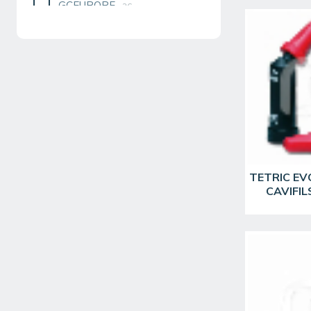
GCEUROPE
26
ITENA
8
IVOCLAR
49
KERR
12
KERRUSA
14
KULZER
1
KURARAY
25
PLSUPERIOR
1
TETRIC EV
PULPDENT
CAVIFIL
1
R&S
3
SMP
3
SOLVENTUM
40
SOLVENTUS
2
SPIDENT
2