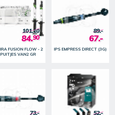
101.10
89.-
84.
67.-
90
RA FUSION FLOW - 2
IPS EMPRESS DIRECT (3G)
PUITJES VAN2 GR
73.-
52.-