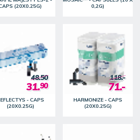
CAPS (20X0.25G)
0,2G)
48.50
118.-
31.
71.-
90
EFLECTYS - CAPS
HARMONIZE - CAPS
(20X0.25G)
(20X0.25G)