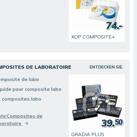
74.-
XOP COMPOSITE+
MPOSITES DE LABORATOIRE
ENTDECKEN SIE
mposite de labo
quide pour composite labo
t composites labo
hrComposites de
39.
50
boratoire
GRADIA PLUS