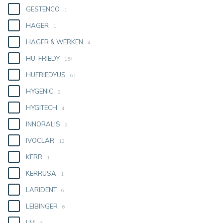
GESTENCO
1
HAGER
1
HAGER & WERKEN
4
HU-FRIEDY
154
HUFRIEDYUS
61
HYGENIC
2
HYGITECH
4
INNORALIS
2
IVOCLAR
12
KERR
1
KERRUSA
1
LARIDENT
6
LEIBINGER
6
LM