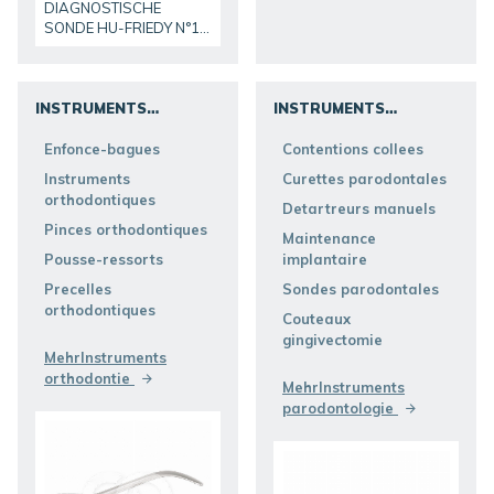
DIAGNOSTISCHE
SONDE HU-FRIEDY N°17
EXTU17
INSTRUMENTS
INSTRUMENTS
ORTHODONTIE
PARODONTOLOGIE
Enfonce-bagues
Contentions collees
ENTDECKEN SIE
ENTDECKEN SIE
Instruments
Curettes parodontales
orthodontiques
Detartreurs manuels
Pinces orthodontiques
Maintenance
Pousse-ressorts
implantaire
Precelles
Sondes parodontales
orthodontiques
Couteaux
gingivectomie
MehrInstruments
orthodontie
MehrInstruments
parodontologie