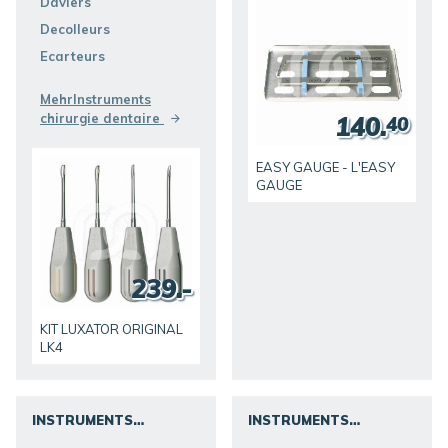
Daviers
Decolleurs
Ecarteurs
MehrInstruments
chirurgie dentaire
140.
40
EASY GAUGE - L'EASY
GAUGE
239.-
KIT LUXATOR ORIGINAL
LK4
INSTRUMENTS
INSTRUMENTS
DIAGNOSTIC/SOINS
ENDODONTIE