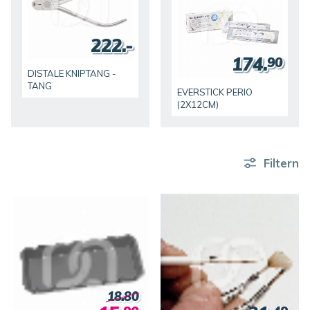
222.-
174.
90
DISTALE KNIPTANG -
TANG
EVERSTICK PERIO
(2X12CM)
Filtern
18.80