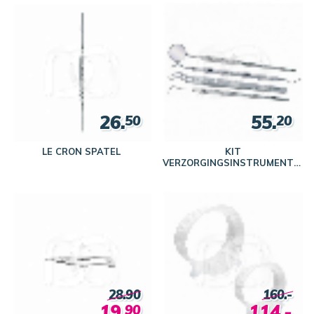
26.
55.
50
20
LE CRON SPATEL
KIT
VERZORGINGSINSTRUMENTEN
- DESIGN INTRUMENTEN (4)
28.90
160.-
19.
114.-
90