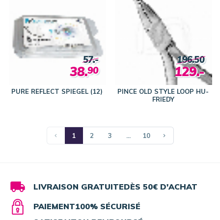
57.-
196.50
38.
129.-
90
PURE REFLECT SPIEGEL (12)
PINCE OLD STYLE LOOP HU-
FRIEDY
1
2
3
...
10
LIVRAISON GRATUITE
DÈS 50€ D'ACHAT
PAIEMENT
100% SÉCURISÉ