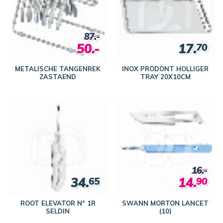
87.-
50.-
17.
70
METALISCHE TANGENREK
INOX PRODONT HOLLIGER
ZASTAEND
TRAY 20X10CM
16.-
34.
14.
65
90
ROOT ELEVATOR N° 1R
SWANN MORTON LANCET
SELDIN
(10)