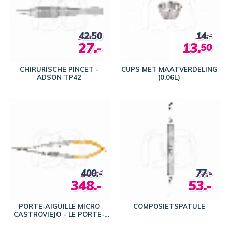
42.50
14.-
27.-
13.
50
CHIRURISCHE PINCET -
CUPS MET MAATVERDELING
ADSON TP42
(0,06L)
400.-
77.-
348.-
53.-
PORTE-AIGUILLE MICRO
COMPOSIETSPATULE
CASTROVIEJO - LE PORTE-
AIGUILLE MICRO