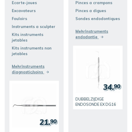
Ecarte-joues
Pinces a crampons
ENTDECKEN SIE
ENTDECKEN SIE
Excavateurs
Pinces a digues
Fouloirs
Sondes endodontiques
Instruments a sculpter
MehrInstruments
Kits instruments
endodontie
jetables
Kits instruments non
jetables
MehrInstruments
diagnostic/soins
34.
90
DUBBELZIJDIGE
ENDOSONDE EX DG16
21.
90