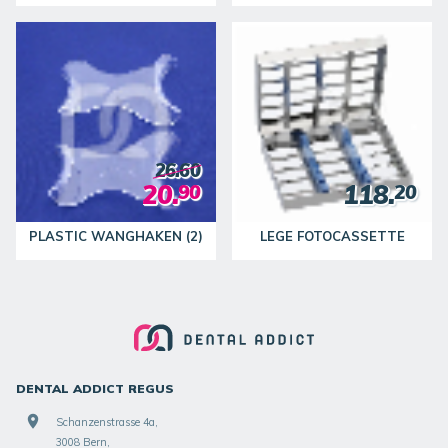
26.60
20.
118.
90
20
PLASTIC WANGHAKEN (2)
LEGE FOTOCASSETTE
DENTAL ADDICT REGUS
Schanzenstrasse 4a,
3008 Bern,