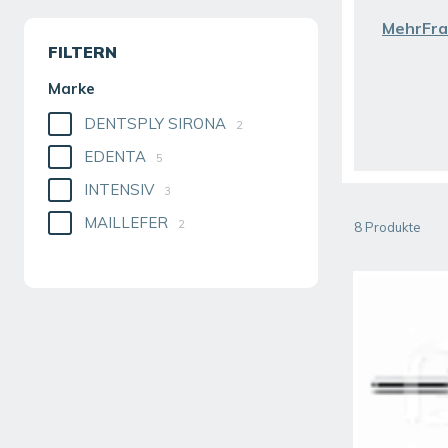
MehrFra
FILTERN
Marke
DENTSPLY SIRONA
2
EDENTA
5
INTENSIV
3
MAILLEFER
2
8
Produkte