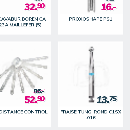
32.
16.-
90
VABUR BOREN CA
PROXOSHAPE PS1
23A MAILLEFER (5)
86.-
52.
13.
90
75
 DISTANCE CONTROL
FRAISE TUNG. ROND C1SX
.016