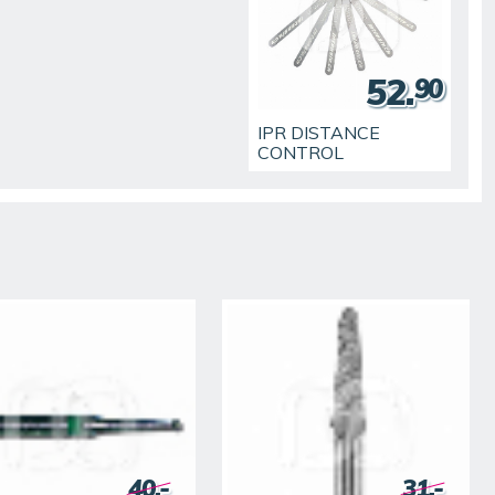
52.
90
IPR DISTANCE
CONTROL
40.-
31.-