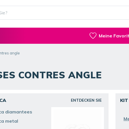
Meine Favori
ntres angle
SES CONTRES ANGLE
 CA
KIT
ENTDECKEN SIE
 ca diamantees
Me
ca metal