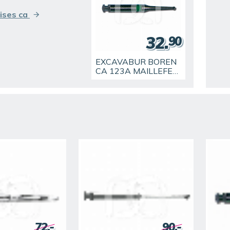
ises ca
32.
90
EXCAVABUR BOREN
CA 123A MAILLEFER
(5)
72.-
90.-