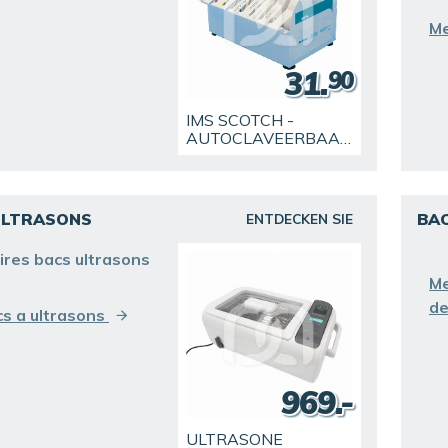
Me
31.
90
IMS SCOTCH -
AUTOCLAVEERBAAR
PAPIER - (55M) -
ENDO
ULTRASONS
BA
ENTDECKEN SIE
ires bacs ultrasons
Me
de
s a ultrasons
969.-
ULTRASONE