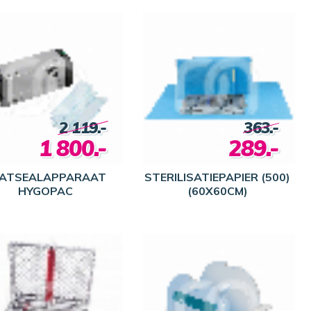
2 119.-
363.-
1 800.-
289.-
ATSEALAPPARAAT
STERILISATIEPAPIER (500)
HYGOPAC
(60X60CM)