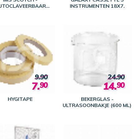
UTOCLAVEERBAAR
INSTRUMENTEN 18X7.
PIER - (55M) - C&B
9.90
24.90
7.
14.
90
90
HYGITAPE
BEKERGLAS -
ULTRASOONBAKJE (600 ML)