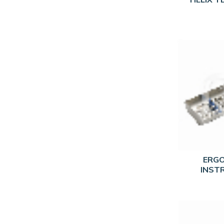
ERGO 
INST