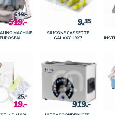
619.-
519.-
9.
35
ALING MACHINE
SILICONE CASSETTE
 EUROSEAL
GALAXY 18X7
INST
25.-
19.-
919.-
ST IND (100)
ULTRASOONREINIGER-