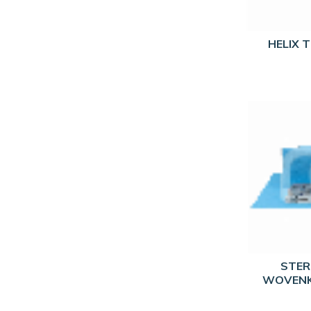
HELIX T
STER
WOVENK
5X5CM 4 V