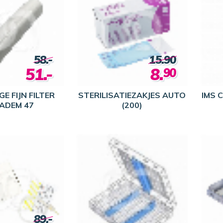
58.-
15.90
51.-
8.
90
E FIJN FILTER
STERILISATIEZAKJES AUTO
IMS 
ADEM 47
(200)
89.-