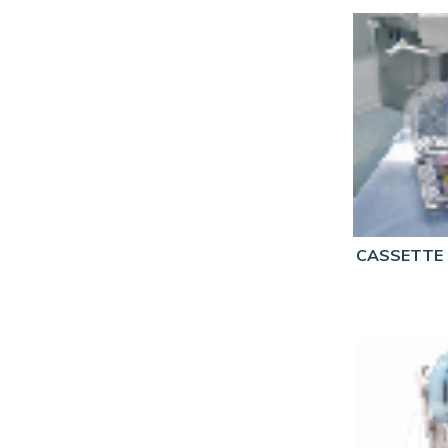
DURRDENTAL
4
ECS
2
ELINE
1
EURONDA
15
FOMED
2
HU-FRIEDY
15
HUBEI
1
HUFRIEDYUS
9
CASSETTE
HYGITECH
11
INTENSIV
2
ISP
2
LARIDENT
2
MEDIBASE
2
MEDISTOCK
1