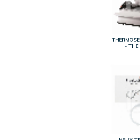
MELAG
5
NICHROMINO
42
NICHROMINOX
35
NSK
1
THERMOSE
- THE
PHEBUS
1
PROPPER
1
R&S
1
SCHULKE
1
SMEG
1
SOGEVA
6
TECNO-GAZ
3
W&H
2
WELLMED
1
HELIX TE