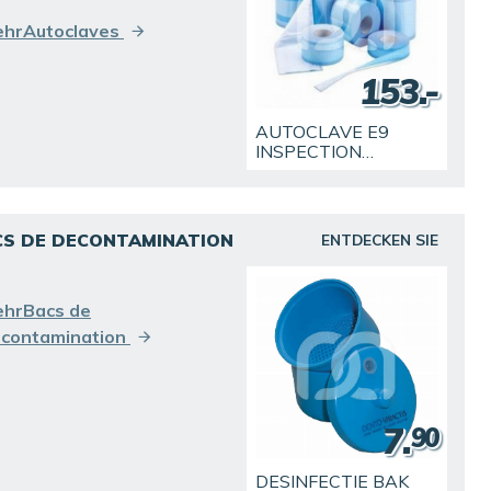
hrAutoclaves
153.-
AUTOCLAVE E9
INSPECTION
RECORDER 24L
CS DE DECONTAMINATION
ENTDECKEN SIE
hrBacs de
contamination
7.
90
DESINFECTIE BAK