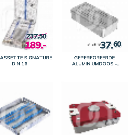
237.50
189.-
37.
60
CASSETTE SIGNATURE
GEPERFOREERDE
DIN 16
ALUMINIUMDOOS -
21X10X5CM