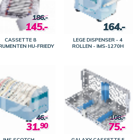
186.-
145.-
164.-
CASSETTE 8
LEGE DISPENSER - 4
RUMENTEN HU-FRIEDY
ROLLEN - IMS-1270H
46.-
108.-
31.
75.-
90
IMS SCOTCH -
GALAXY CASSETTE 5