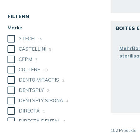
FILTERN
Marke
BOITES 
3TECH
15
MehrBoi
CASTELLINI
9
sterilis
CFPM
5
COLTENE
10
DENTO-VIRACTIS
2
DENTSPLY
2
DENTSPLY SIRONA
4
DIRECTA
1
DIRECTA DENTAL
1
152
Produkte
DURR DENTAL
7