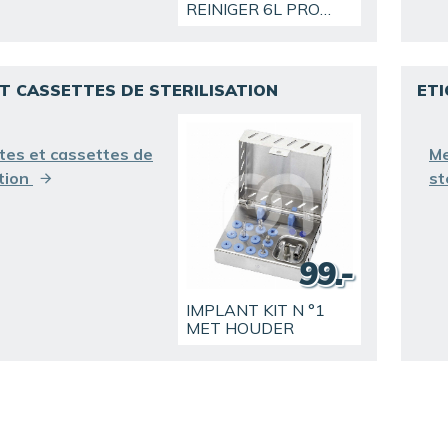
REINIGER 6L PRO
3TECH
ET CASSETTES DE STERILISATION
ETI
ENTDECKEN SIE
tes et cassettes de
Me
ation
s
99.-
IMPLANT KIT N °1
MET HOUDER