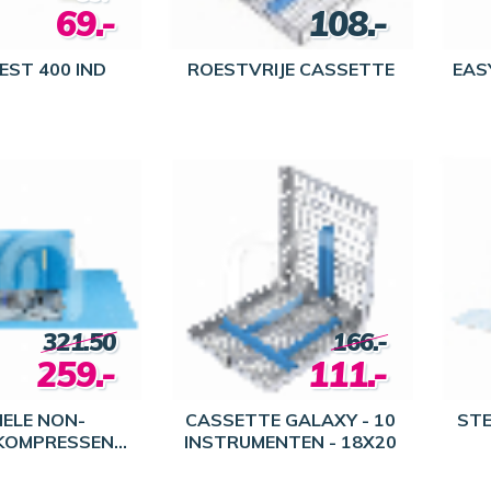
69.-
108.-
EST 400 IND
ROESTVRIJE CASSETTE
EASY
321.50
166.-
259.-
111.-
IELE NON-
CASSETTE GALAXY - 10
STE
OMPRESSEN
INSTRUMENTEN - 18X20
OUW MED(75X2)