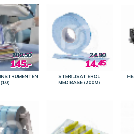
180.50
24.90
145.-
14.
45
 INSTRUMENTEN
STERILISATIEROL
HE
(10)
MEDIBASE (200M)