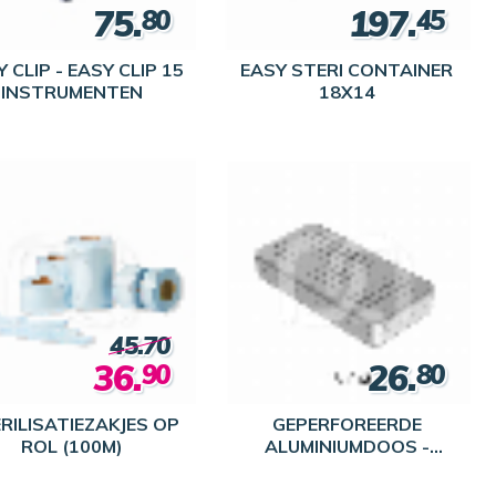
75.
197.
80
45
 CLIP - EASY CLIP 15
EASY STERI CONTAINER
INSTRUMENTEN
18X14
45.70
36.
26.
90
80
RILISATIEZAKJES OP
GEPERFOREERDE
ROL (100M)
ALUMINIUMDOOS -
18X9X3CM