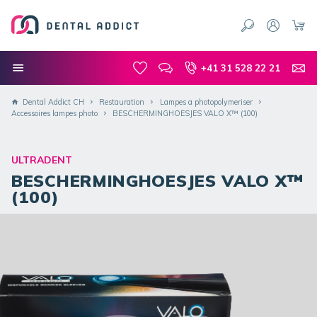
+41 31 528 22 21
Dental Addict CH
Restauration
Lampes a photopolymeriser
Accessoires lampes photo
BESCHERMINGHOESJES VALO X™ (100)
ULTRADENT
BESCHERMINGHOESJES VALO X™
(100)