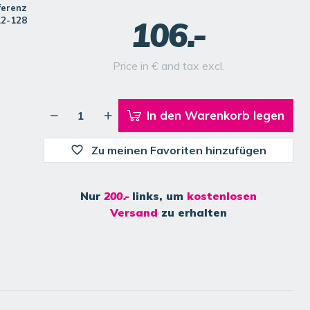
ferenz
106.-
12-128
Price in € and tax excl.
In den Warenkorb legen
Zu meinen Favoriten hinzufügen
Nur
200.-
links, um
kostenlosen
Versand
zu erhalten