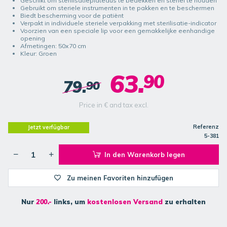
Geschikt om sterilisatieplateaus te bedekken en steriel te houden
Gebruikt om steriele instrumenten in te pakken en te beschermen
Biedt bescherming voor de patiënt
Verpakt in individuele steriele verpakking met sterilisatie-indicator
Voorzien van een speciale lip voor een gemakkelijke eenhandige
opening
Afmetingen: 50x70 cm
Kleur: Groen
63.
90
79.
90
Price in € and tax excl.
Referenz
Jetzt verfügbar
5-381
In den Warenkorb legen
Zu meinen Favoriten hinzufügen
Nur
200.-
links, um
kostenlosen Versand
zu erhalten