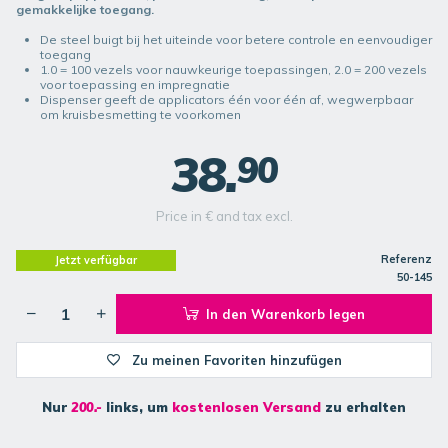
gemakkelijke toegang.
De steel buigt bij het uiteinde voor betere controle en eenvoudiger
toegang
1.0 = 100 vezels voor nauwkeurige toepassingen, 2.0 = 200 vezels
voor toepassing en impregnatie
Dispenser geeft de applicators één voor één af, wegwerpbaar
om kruisbesmetting te voorkomen
38.
90
Price in € and tax excl.
Referenz
Jetzt verfügbar
50-145
In den Warenkorb legen
Zu meinen Favoriten hinzufügen
Nur
200.-
links, um
kostenlosen Versand
zu erhalten