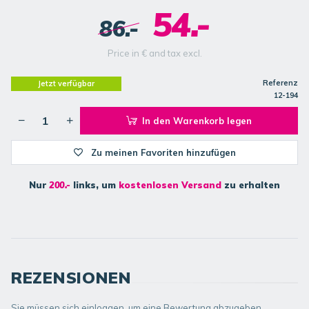
54.-
86.-
Price in € and tax excl.
Referenz
Jetzt verfügbar
12-194
In den Warenkorb legen
Zu meinen Favoriten hinzufügen
Nur
200.-
links, um
kostenlosen Versand
zu erhalten
REZENSIONEN
Sie müssen sich einloggen, um eine Bewertung abzugeben