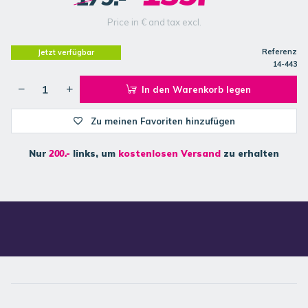
Price in € and tax excl.
Referenz
Jetzt verfügbar
14-443
In den Warenkorb legen
Zu meinen Favoriten hinzufügen
Nur
200.-
links, um
kostenlosen Versand
zu erhalten