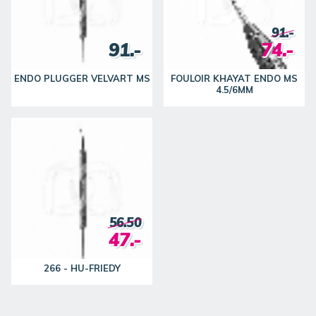
91.-
91.-
74.-
ENDO PLUGGER VELVART MS
FOULOIR KHAYAT ENDO MS
4.5/6MM
56.50
47.-
266 - HU-FRIEDY