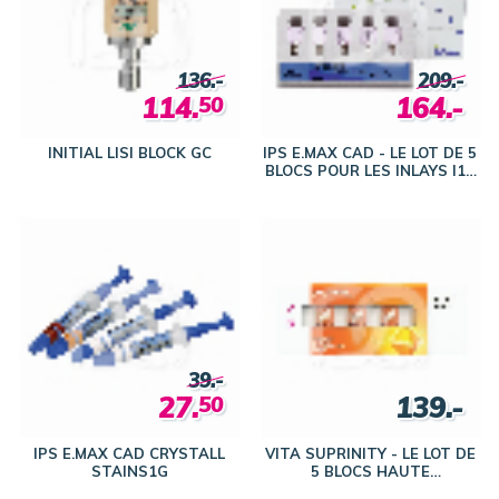
136.-
209.-
114.
164.-
50
INITIAL LISI BLOCK GC
IPS E.MAX CAD - LE LOT DE 5
BLOCS POUR LES INLAYS I12
HT
39.-
27.
139.-
50
IPS E.MAX CAD CRYSTALL
VITA SUPRINITY - LE LOT DE
STAINS1G
5 BLOCS HAUTE
TRANSLUCIDITÉ