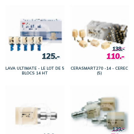
138.-
125.-
110.-
LAVA ULTIMATE - LE LOT DE 5
CERASMART270 -14 - CEREC
BLOCS 14 HT
(5)
139.-