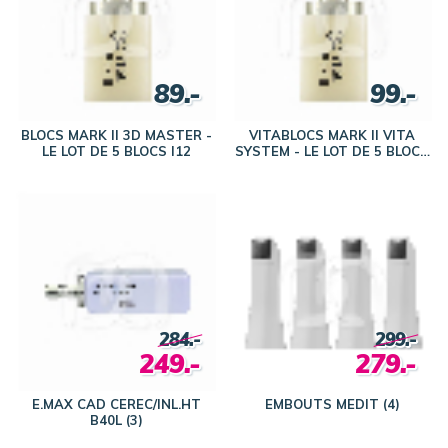
89.-
99.-
BLOCS MARK II 3D MASTER -
VITABLOCS MARK II VITA
LE LOT DE 5 BLOCS I12
SYSTEM - LE LOT DE 5 BLOCS
I40/19
284.-
299.-
249.-
279.-
E.MAX CAD CEREC/INL.HT
EMBOUTS MEDIT (4)
B40L (3)