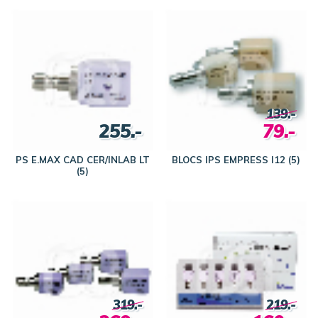
139.-
255.-
79.-
PS E.MAX CAD CER/INLAB LT
BLOCS IPS EMPRESS I12 (5)
(5)
319.-
219.-