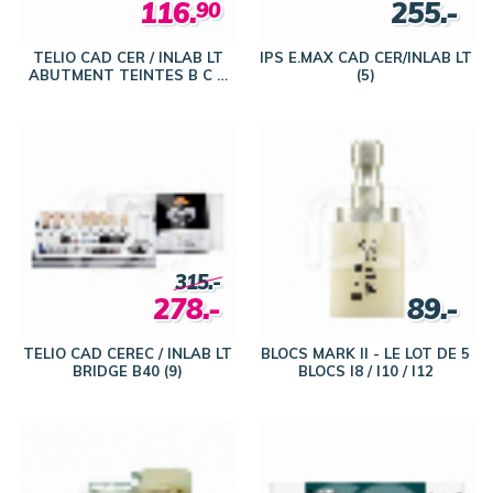
116.
255.-
90
TELIO CAD CER / INLAB LT
IPS E.MAX CAD CER/INLAB LT
ABUTMENT TEINTES B C D
(5)
(3)
315.-
278.-
89.-
TELIO CAD CEREC / INLAB LT
BLOCS MARK II - LE LOT DE 5
BRIDGE B40 (9)
BLOCS I8 / I10 / I12