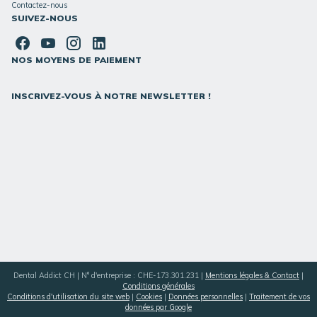
Contactez-nous
SUIVEZ-NOUS
NOS MOYENS DE PAIEMENT
INSCRIVEZ-VOUS À NOTRE NEWSLETTER !
Dental Addict CH | N° d'entreprise : CHE-173.301.231 |
Mentions légales & Contact
|
Conditions générales
Conditions d'utilisation du site web
|
Cookies
|
Données personnelles
|
Traitement de vos
données par Google