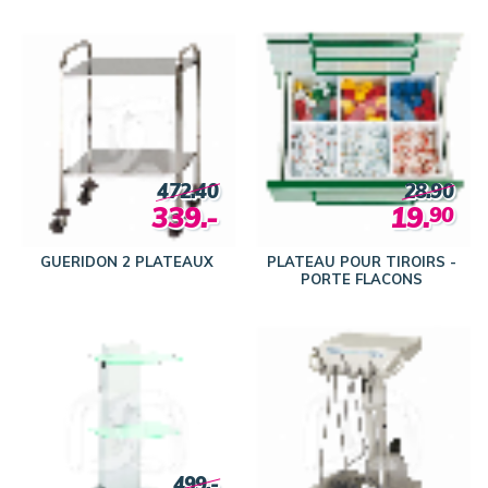
472.40
28.90
339.-
19.
90
GUERIDON 2 PLATEAUX
PLATEAU POUR TIROIRS -
PORTE FLACONS
499.-