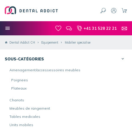
+41 31 528 22 21
Dental Addict CH
Equipement
Mobilier specialise
SOUS-CATÉGORIES
Amenagement/accessessoires meubles
Poignees
Plateaux
Chariots
Meubles de rangement
Tables medicales
Units mobiles