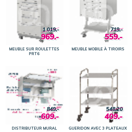
1 019.-
719.-
969.-
559.-
MEUBLE SUR ROULETTES
MEUBLE MOBILE À TIROIRS
PRT6
849.-
548.20
609.-
409.-
DISTRIBUTEUR MURAL
GUERIDON AVEC 3 PLATEAUX