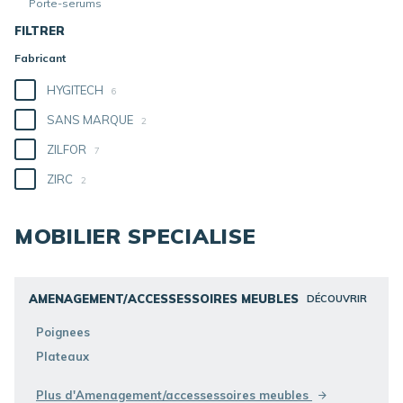
Porte-serums
FILTRER
Fabricant
HYGITECH
6
SANS MARQUE
2
ZILFOR
7
ZIRC
2
MOBILIER SPECIALISE
AMENAGEMENT/ACCESSESSOIRES MEUBLES
DÉCOUVRIR
Poignees
Plateaux
Plus d'Amenagement/accessessoires meubles