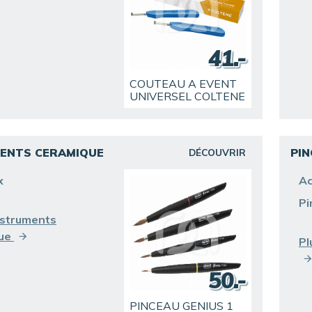
41.-
COUTEAU A EVENT
UNIVERSEL COLTENE
ENTS CERAMIQUE
PI
DÉCOUVRIR
x
Ac
Pi
nstruments
que
Pl
50.-
PINCEAU GENIUS 1