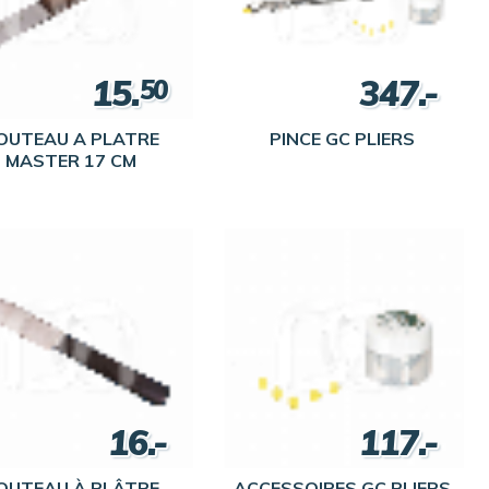
15.
347.-
50
OUTEAU A PLATRE
PINCE GC PLIERS
MASTER 17 CM
16.-
117.-
UTEAU À PLÂTRE
ACCESSOIRES GC PLIERS