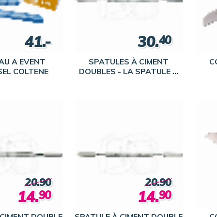
41.-
30.
40
AU A EVENT
SPATULES À CIMENT
C
SEL COLTENE
DOUBLES - LA SPATULE À
CIMENT DOUBLE N ° 1
20.90
20.90
14.
14.
90
90
 CIMENT DOUBLE
SPATULE À CIMENT DOUBLE
CO