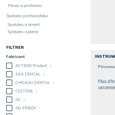
Pinces a protheses
Spatules prothese/labo
Spatules a ciment
Spatules a platre
FILTRER
INSTRUM
Fabricant
ACTEON Prodont
Pinceau
4
ASA DENTAL
2
Plus d'I
CHICAGO DENTAL
3
cerami
COLTENE
1
GC
2
HU-FRIEDY
1