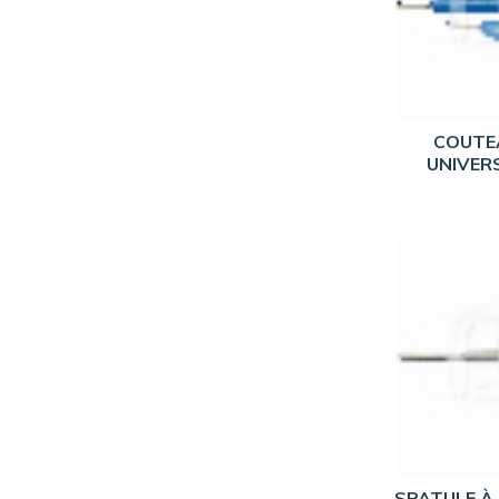
COUTE
UNIVER
SPATULE À