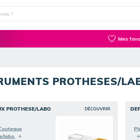
Mes favo
RUMENTS PROTHESES/LA
X PROTHESE/LABO
DE
DÉCOUVRIR
 Couteaux
Pl
e/labo