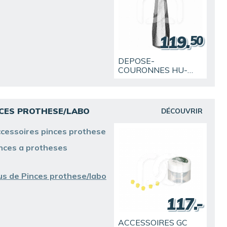
119.
50
DEPOSE-
COURONNES HU-
FRIEDY
NCES PROTHESE/LABO
DÉCOUVRIR
cessoires pinces prothese
nces a protheses
us de Pinces prothese/labo
117.-
ACCESSOIRES GC