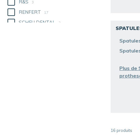
R&S
3
RENFERT
17
SCHEU DENTAL
3
SPATULE
Spatule
Spatules
Plus de 
prothes
16
produits