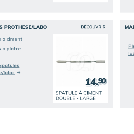
S PROTHESE/LABO
MA
DÉCOUVRIR
s a ciment
Pl
 a platre
la
Spatules
e/labo
14.
90
SPATULE À CIMENT
DOUBLE - LARGE