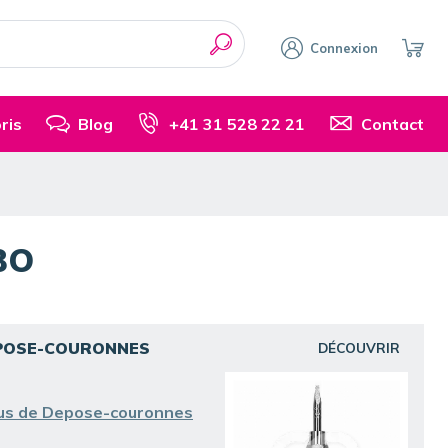
Connexion
ris
Blog
+41 31 528 22 21
Contact
BO
POSE-COURONNES
DÉCOUVRIR
us de Depose-couronnes