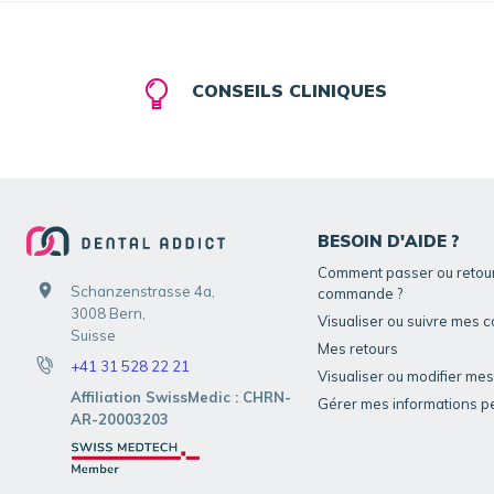
CONSEILS CLINIQUES
BESOIN D'AIDE ?
Comment passer ou retou
Schanzenstrasse 4a,
commande ?
3008 Bern,
Visualiser ou suivre mes
Suisse
Mes retours
+41 31 528 22 21
Visualiser ou modifier me
Affiliation SwissMedic : CHRN-
Gérer mes informations p
AR-20003203