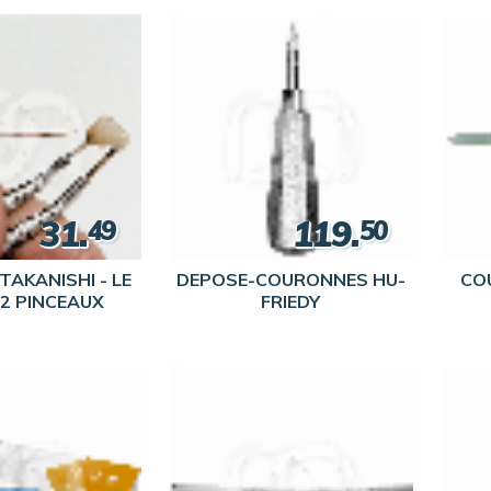
31.
119.
49
50
TAKANISHI - LE
DEPOSE-COURONNES HU-
COU
 2 PINCEAUX
FRIEDY