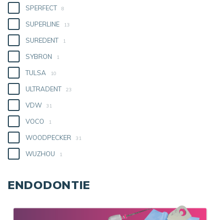
SPERFECT
8
SUPERLINE
13
SUREDENT
1
SYBRON
1
TULSA
10
ULTRADENT
23
VDW
31
VOCO
1
WOODPECKER
31
WUZHOU
1
ENDODONTIE