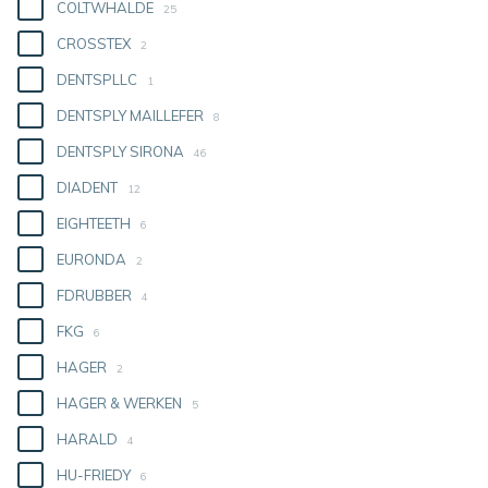
COLTWHALDE
25
CROSSTEX
2
DENTSPLLC
1
DENTSPLY MAILLEFER
8
DENTSPLY SIRONA
46
DIADENT
12
EIGHTEETH
6
EURONDA
2
FDRUBBER
4
FKG
6
HAGER
2
HAGER & WERKEN
5
HARALD
4
HU-FRIEDY
6