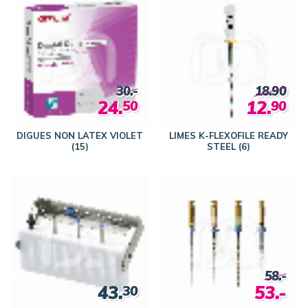
30.-
18.90
24.
12.
50
90
DIGUES NON LATEX VIOLET
LIMES K-FLEXOFILE READY
(15)
STEEL (6)
58.-
43.
53.-
30