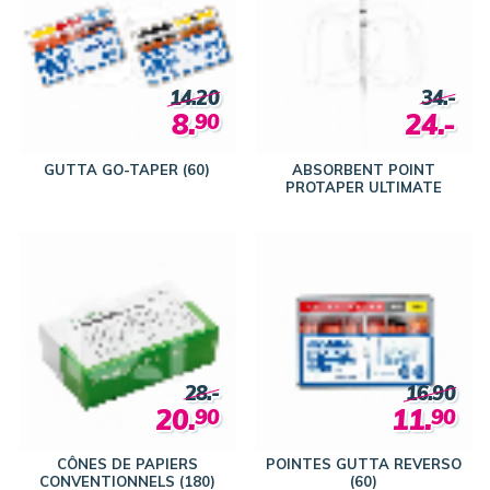
14.20
34.-
8.
24.-
90
GUTTA GO-TAPER (60)
ABSORBENT POINT
PROTAPER ULTIMATE
28.-
16.90
20.
11.
90
90
CÔNES DE PAPIERS
POINTES GUTTA REVERSO
CONVENTIONNELS (180)
(60)