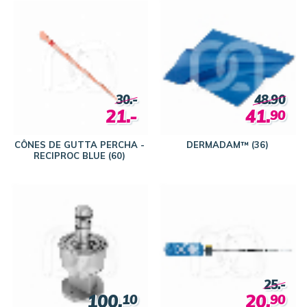
30.-
48.90
21.-
41.
90
CÔNES DE GUTTA PERCHA -
DERMADAM™ (36)
RECIPROC BLUE (60)
25.-
100.
20.
10
90