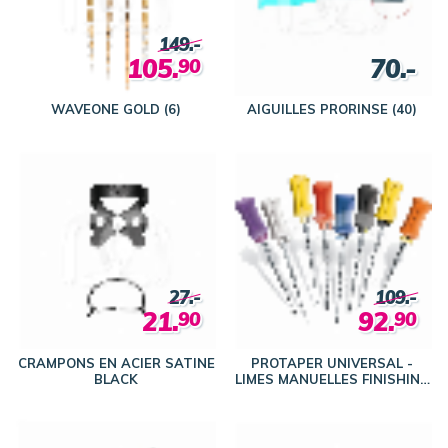
149.-
105.
70.-
90
WAVEONE GOLD (6)
AIGUILLES PRORINSE (40)
27.-
109.-
21.
92.
90
90
CRAMPONS EN ACIER SATINE
PROTAPER UNIVERSAL -
BLACK
LIMES MANUELLES FINISHING
(6)