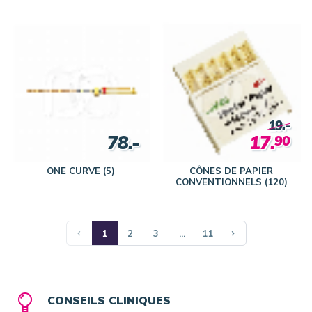
19.-
78.-
17.
90
ONE CURVE (5)
CÔNES DE PAPIER
CONVENTIONNELS (120)
1
2
3
...
11
CONSEILS CLINIQUES