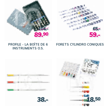
104.-
65.-
89.
59.-
90
PROFILE - LA BOÎTE DE 6
FORETS CYLINDRO CONIQUES
INSTRUMENTS O.S.
38.-
18.
50