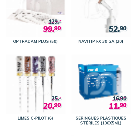
129.-
99.
52.
90
90
OPTRADAM PLUS (50)
NAVITIP FX 30 GA (20)
25.-
16.90
20.
11.
90
90
LIMES C-PILOT (6)
SERINGUES PLASTIQUES
STÉRILES (100X5ML)