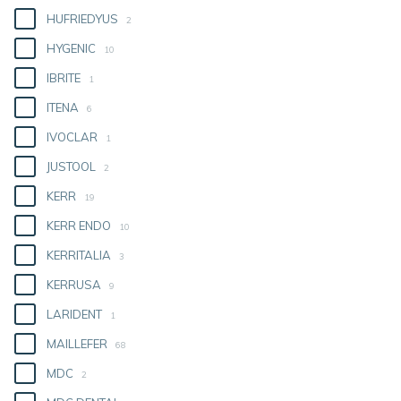
HUFRIEDYUS
2
HYGENIC
10
IBRITE
1
ITENA
6
IVOCLAR
1
JUSTOOL
2
KERR
19
KERR ENDO
10
KERRITALIA
3
KERRUSA
9
LARIDENT
1
MAILLEFER
68
MDC
2