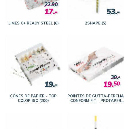
22.90
17.-
53.-
LIMES C+ READY STEEL (6)
2SHAPE (5)
30.-
19.-
19.
50
CÔNES DE PAPIER - TOP
POINTES DE GUTTA-PERCHA
COLOR ISO (200)
CONFORM FIT - PROTAPER
NEXT (60)