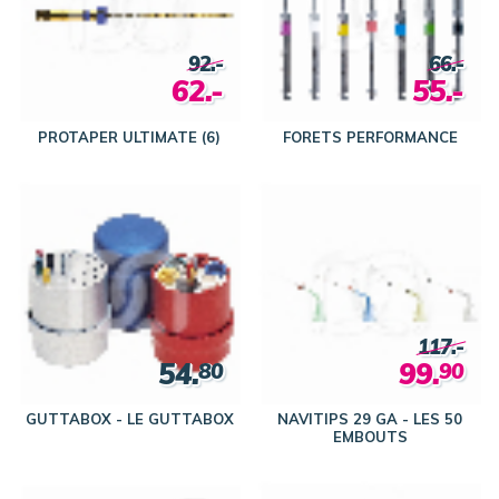
92.-
66.-
62.-
55.-
PROTAPER ULTIMATE (6)
FORETS PERFORMANCE
117.-
54.
99.
80
90
GUTTABOX - LE GUTTABOX
NAVITIPS 29 GA - LES 50
EMBOUTS