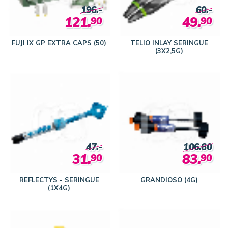
196.-
60.-
121.
49.
90
90
FUJI IX GP EXTRA CAPS (50)
TELIO INLAY SERINGUE
(3X2,5G)
47.-
106.60
31.
83.
90
90
REFLECTYS - SERINGUE
GRANDIOSO (4G)
(1X4G)