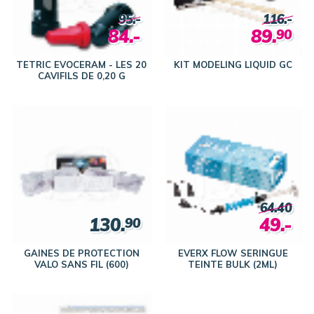
95.-
116.-
84.-
89.
90
TETRIC EVOCERAM - LES 20
KIT MODELING LIQUID GC
CAVIFILS DE 0,20 G
64.40
130.
49.-
90
GAINES DE PROTECTION
EVERX FLOW SERINGUE
VALO SANS FIL (600)
TEINTE BULK (2ML)