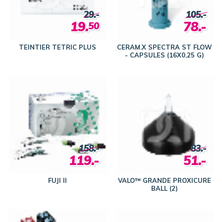
29.-
105.-
19.
78.-
50
TEINTIER TETRIC PLUS
CERAM.X SPECTRA ST FLOW
- CAPSULES (16X0,25 G)
158.-
83.-
119.-
51.-
FUJI II
VALO™ GRANDE PROXICURE
BALL (2)