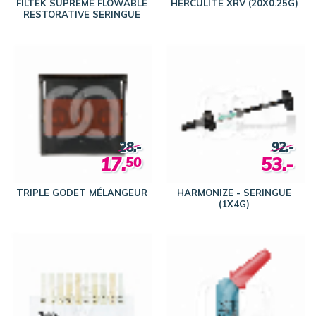
FILTEK SUPREME FLOWABLE
HERCULITE XRV (20X0.25G)
RESTORATIVE SERINGUE
28.-
92.-
17.
53.-
50
TRIPLE GODET MÉLANGEUR
HARMONIZE - SERINGUE
(1X4G)