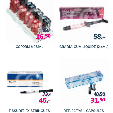
18.-
16.
58.-
50
COFORM MESIAL
GRADIA GUM LIQUIDE (2,4ML)
73.-
48.50
45.-
31.
90
FISSURIT FX SERINGUES
REFLECTYS - CAPSULES