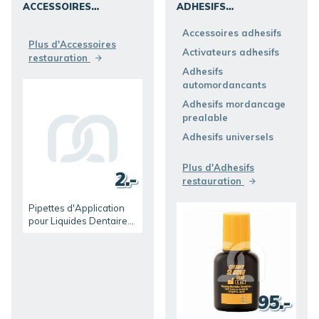
ACCESSOIRES
ADHESIFS
RESTAURATION
RESTAURATION
Accessoires adhesifs
DÉCOUVRIR
DÉCOUVRIR
Plus d'Accessoires
Activateurs adhesifs
restauration
Adhesifs
automordancants
Adhesifs mordancage
prealable
Adhesifs universels
Plus d'Adhesifs
2.-
restauration
Pipettes d'Application
pour Liquides Dentaires
(5)
95.-