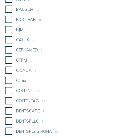
BAUSCH
19
BIOCLEAR
18
BJM
1
CAULK
4
CERKAMED
1
CFPM
1
CICADA
3
Clinix
10
COLTENE
21
COLTENEAG
17
DENTSCARE
3
DENTSPLLC
5
DENTSPLY SIRONA
58