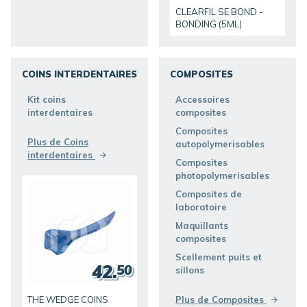
CLEARFIL SE BOND -
BONDING (5ML)
COINS INTERDENTAIRES
COMPOSITES
DÉCOUVRIR
DÉCOUVRIR
Kit coins
Accessoires
interdentaires
composites
Composites
Plus de Coins
autopolymerisables
interdentaires
Composites
photopolymerisables
Composites de
laboratoire
Maquillants
composites
Scellement puits et
42.
50
sillons
THE WEDGE COINS
Plus de Composites