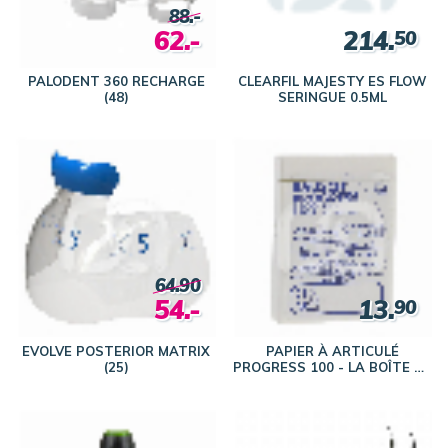
88.-
62.-
214.
50
PALODENT 360 RECHARGE
CLEARFIL MAJESTY ES FLOW
(48)
SERINGUE 0.5ML
64.90
54.-
13.
90
EVOLVE POSTERIOR MATRIX
PAPIER À ARTICULÉ
(25)
PROGRESS 100 - LA BOÎTE DE
BANDES DROITES DE 50
FEUILLES