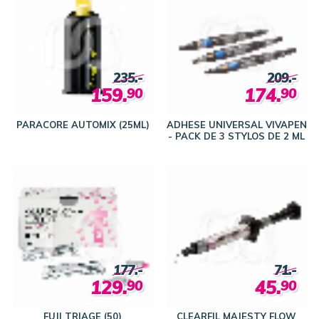
235.-
209.-
159.
174.
90
90
PARACORE AUTOMIX (25ML)
ADHESE UNIVERSAL VIVAPEN
- PACK DE 3 STYLOS DE 2 ML
177.-
71.-
129.
45.
90
90
FUJI TRIAGE (50)
CLEARFIL MAJESTY FLOW