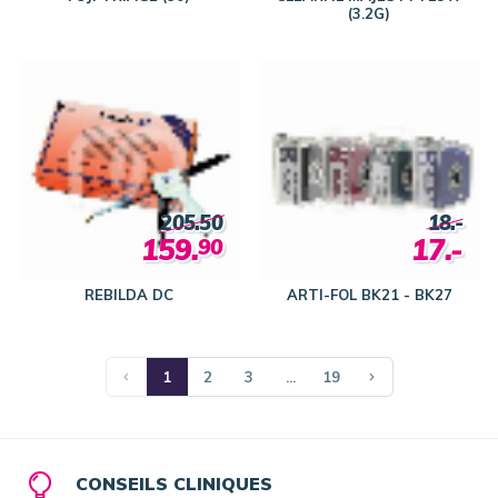
(3.2G)
205.50
18.-
159.
17.-
90
REBILDA DC
ARTI-FOL BK21 - BK27
1
2
3
...
19
CONSEILS CLINIQUES