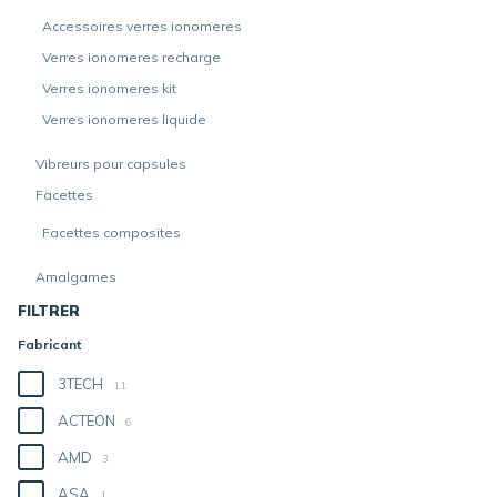
Accessoires verres ionomeres
Verres ionomeres recharge
Verres ionomeres kit
Verres ionomeres liquide
Vibreurs pour capsules
Facettes
Facettes composites
Amalgames
FILTRER
Fabricant
3TECH
11
ACTEON
6
AMD
3
ASA
1