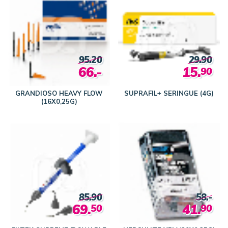
95.20
29.90
66.-
15.
90
GRANDIOSO HEAVY FLOW
SUPRAFIL+ SERINGUE (4G)
(16X0,25G)
85.90
58.-
69.
41.
50
90