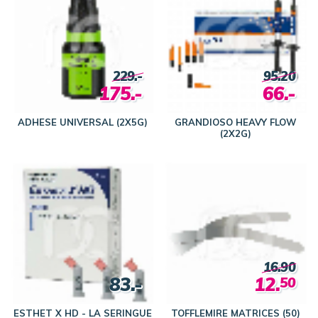
229.-
95.20
175.-
66.-
ADHESE UNIVERSAL (2X5G)
GRANDIOSO HEAVY FLOW
(2X2G)
16.90
83.-
12.
50
ESTHET X HD - LA SERINGUE
TOFFLEMIRE MATRICES (50)