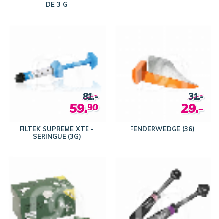
DE 3 G
81.-
31.-
59.
29.-
90
FILTEK SUPREME XTE -
FENDERWEDGE (36)
SERINGUE (3G)