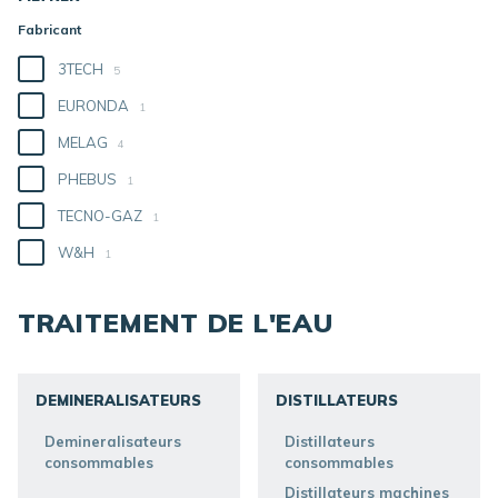
Fabricant
3TECH
5
EURONDA
1
MELAG
4
PHEBUS
1
TECNO-GAZ
1
W&H
1
TRAITEMENT DE L'EAU
DEMINERALISATEURS
DISTILLATEURS
DÉCOUVRIR
DÉCOUVRIR
Demineralisateurs
Distillateurs
consommables
consommables
Distillateurs machines