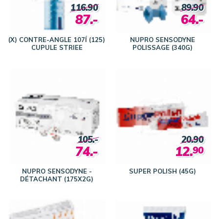
116.90
89.90
87.-
64.-
(X) CONTRE-ANGLE 107Í (125)
NUPRO SENSODYNE
CUPULE STRIEE
POLISSAGE (340G)
105.-
20.90
74.-
12.
90
NUPRO SENSODYNE -
SUPER POLISH (45G)
DÉTACHANT (175X2G)