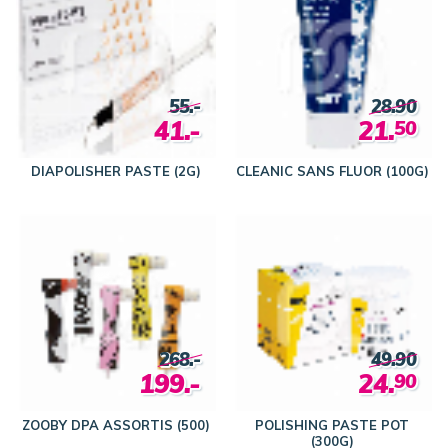
55.-
28.90
41.-
21.
50
DIAPOLISHER PASTE (2G)
CLEANIC SANS FLUOR (100G)
268.-
49.90
199.-
24.
90
ZOOBY DPA ASSORTIS (500)
POLISHING PASTE POT
(300G)