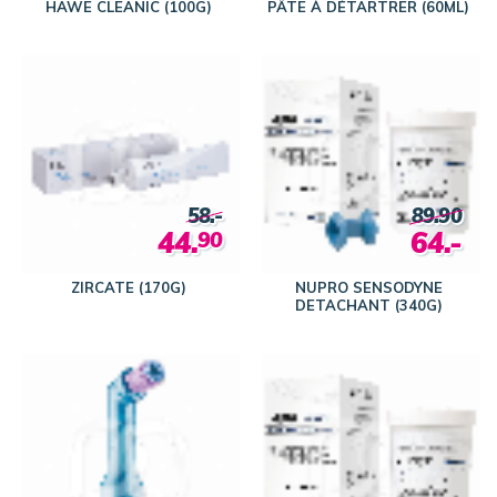
HAWE CLEANIC (100G)
PÂTE À DÉTARTRER (60ML)
58.-
89.90
44.
64.-
90
ZIRCATE (170G)
NUPRO SENSODYNE
DETACHANT (340G)