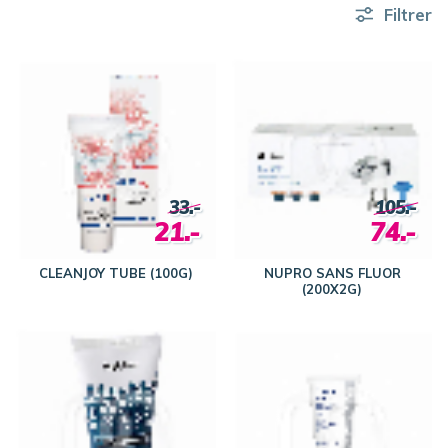
Filtrer
33.-
105.-
21.-
74.-
CLEANJOY TUBE (100G)
NUPRO SANS FLUOR
(200X2G)