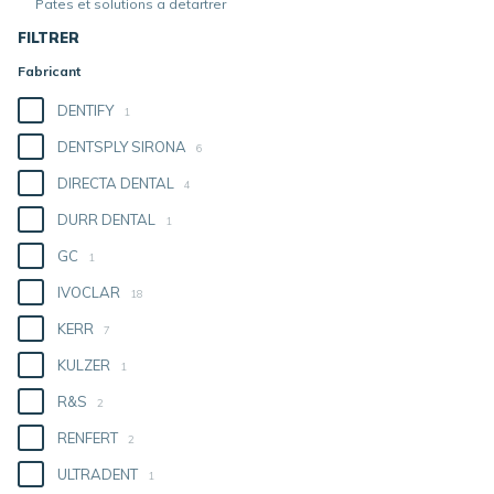
Pates et solutions a detartrer
FILTRER
Fabricant
DENTIFY
1
DENTSPLY SIRONA
6
DIRECTA DENTAL
4
DURR DENTAL
1
GC
1
IVOCLAR
18
KERR
7
KULZER
1
R&S
2
RENFERT
2
ULTRADENT
1