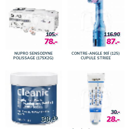
105.-
116.90
78.-
87.-
NUPRO SENSODYNE
CONTRE-ANGLE 90Í (125)
POLISSAGE (175X2G)
CUPULE STRIEE
30.-
38.
28.-
49