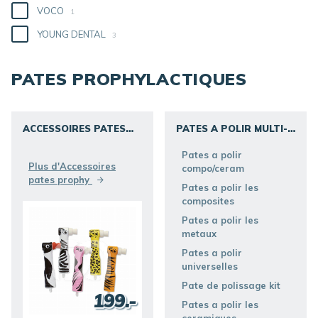
VOCO
1
YOUNG DENTAL
3
PATES PROPHYLACTIQUES
ACCESSOIRES PATES
PATES A POLIR MULTI-
PROPHY
USAGE
DÉCOUVRIR
DÉCOUVRIR
Pates a polir
Plus d'Accessoires
compo/ceram
pates prophy
Pates a polir les
composites
Pates a polir les
metaux
Pates a polir
universelles
Pate de polissage kit
199.-
Pates a polir les