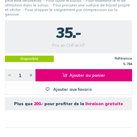
peut être désinfecté. - Pour ouvrir le sulcus. - Pour maintenir le fil de
rétraction dans le sulcus. - Pour procurer une surface de travail propre
et sèche. - Pour stopper le saignement par compression sur la
gencive.
35.-
Prix en CHF et HT
Référence
Disponible
5-784
Ajouter au panier
Ajouter aux favoris
Plus que
200.-
pour profiter de la
livraison gratuite