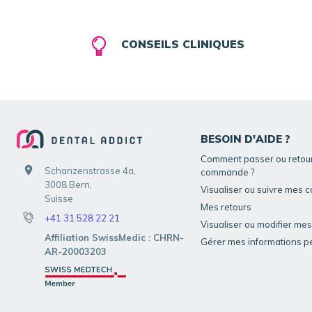
CONSEILS CLINIQUES
BESOIN D'AIDE ?
Comment passer ou retou
Schanzenstrasse 4a,
commande ?
3008 Bern,
Visualiser ou suivre mes
Suisse
Mes retours
+41 31 528 22 21
Visualiser ou modifier me
Affiliation SwissMedic : CHRN-
Gérer mes informations p
AR-20003203