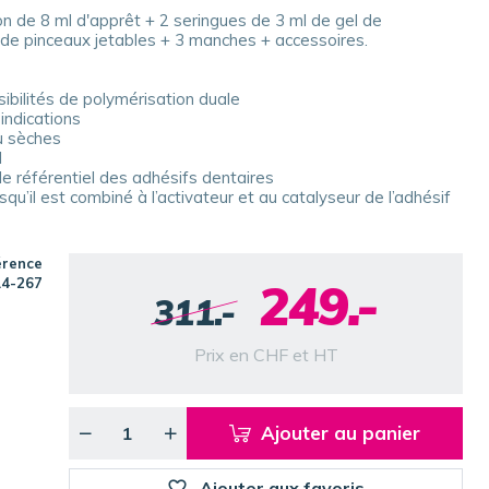
con de 8 ml d'apprêt + 2 seringues de 3 ml de gel de
de pinceaux jetables + 3 manches + accessoires.
bilités de polymérisation duale
indications
u sèches
l
 référentiel des adhésifs dentaires
qu’il est combiné à l’activateur et au catalyseur de l’adhésif
érence
249.-
14-267
311.-
Prix en CHF et HT
Ajouter au panier
Ajouter aux favoris