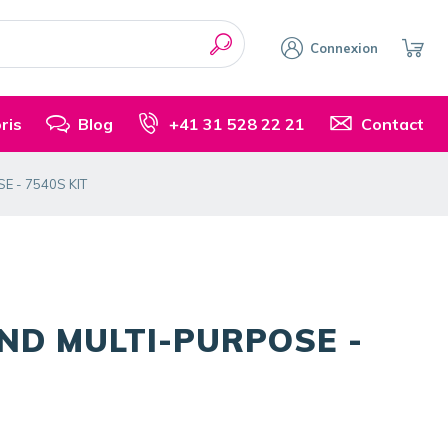
Connexion
ris
Blog
+41 31 528 22 21
Contact
 - 7540S KIT
D MULTI-PURPOSE -