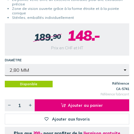
précise
Zone de vision ouverte grâce à la forme étroite et à la pointe
conique
Stériles, emballés individuellement
148.-
189.
90
Prix en CHF et HT
DIAMÈTRE
Référence
Disponible
CA-5741
Référence fabricant
Ajouter au panier
Ajouter aux favoris
Plus que
200.-
pour profiter de la
livraison gratuite