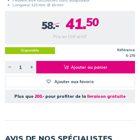
Peuvent être raccourcies sans adaptateur
Longueur 120 mm. Ø 16 mm
41.
50
58.-
Prix en CHF et HT
Référence
Disponible
5-270
Ajouter au panier
Ajouter aux favoris
Plus que
200.-
pour profiter de la
livraison gratuite
AVIS DE NOS SPÉCIALISTES