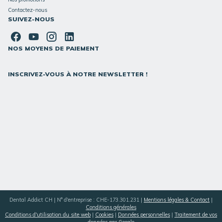
Contactez-nous
SUIVEZ-NOUS
NOS MOYENS DE PAIEMENT
INSCRIVEZ-VOUS À NOTRE NEWSLETTER !
Dental Addict CH | N° d'entreprise : CHE-173.301.231 |
Mentions légales & Contact
|
Conditions générales
Conditions d'utilisation du site web
|
Cookies
|
Données personnelles
|
Traitement de vos
données par Google