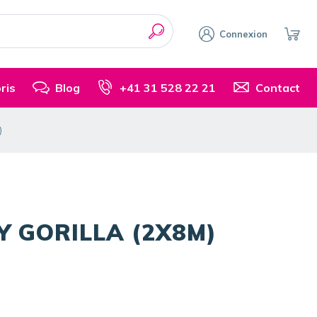
Connexion
ris
Blog
+41 31 528 22 21
Contact
)
Y GORILLA (2X8M)