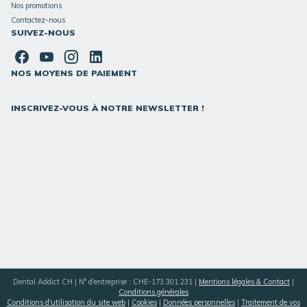
Nos promotions
Contactez-nous
SUIVEZ-NOUS
NOS MOYENS DE PAIEMENT
INSCRIVEZ-VOUS À NOTRE NEWSLETTER !
Dental Addict CH | N° d'entreprise : CHE-173.301.231 |
Mentions légales & Contact
|
Conditions générales
Conditions d'utilisation du site web
|
Cookies
|
Données personnelles
|
Traitement de vos