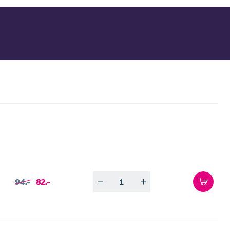
Quantity
94.-
82.-