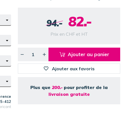
82.-
94.-
Prix en CHF et HT
Ajouter au panier
Ajouter aux favoris
Plus que
200.-
pour profiter de la
livraison gratuite
érence
15-412
bricant