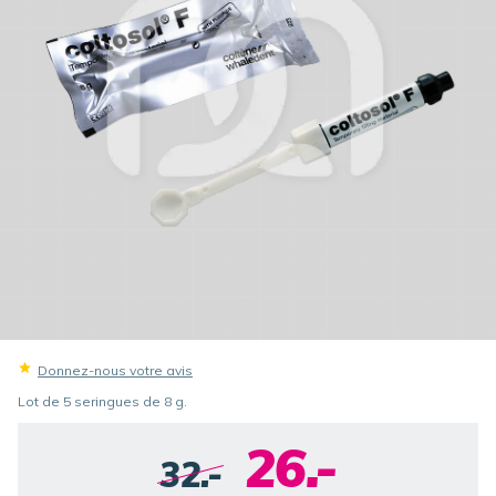
Donnez-nous votre avis
Lot de 5 seringues de 8 g.
26.-
32.-