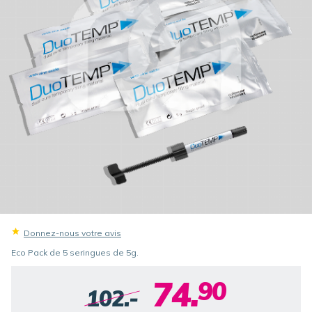
Donnez-nous votre avis
Eco Pack de 5 seringues de 5g.
74.
90
102.-