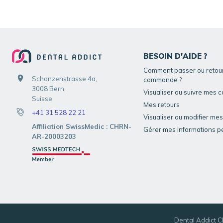
BESOIN D'AIDE ?
Comment passer ou retou
Schanzenstrasse 4a,
commande ?
3008 Bern,
Visualiser ou suivre mes
Suisse
Mes retours
+41 31 528 22 21
Visualiser ou modifier me
Affiliation SwissMedic : CHRN-
Gérer mes informations p
AR-20003203
Dental Addict C