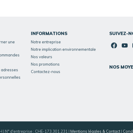
INFORMATIONS
SUIVEZ-N
rner une
Notre entreprise
Notre implication environnementale
 commandes
Nos valeurs
Nos promotions
NOS MOYE
s adresses
Contactez-nous
ersonnelles
H | N° d'entreprise : CHE-173.301.231 |
Mentions légales & Contact
|
Condi