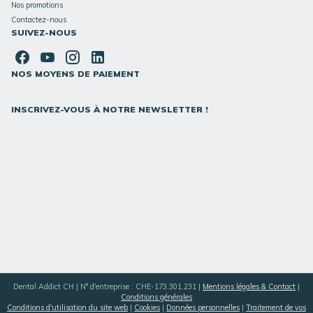
Nos promotions
Contactez-nous
SUIVEZ-NOUS
NOS MOYENS DE PAIEMENT
INSCRIVEZ-VOUS À NOTRE NEWSLETTER !
Dental Addict CH | N° d'entreprise : CHE-173.301.231 |
Mentions légales & Contact
|
Conditions générales
Conditions d'utilisation du site web
|
Cookies
|
Données personnelles
|
Traitement de vos