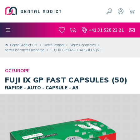
+41 31 528 22 21
Dental Addict CH
Restauration
Verres ionomeres
Verres ionomeres recharge
FUJI IX GP FAST CAPSULES (50)
GCEUROPE
FUJI IX GP FAST CAPSULES (50)
RAPIDE - AUTO - CAPSULE - A3